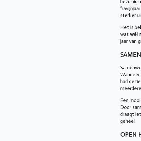
bezuinigi
“ravijnja
sterker u
Het is be
wat
wél
m
jaar van 
SAMEN
Samenwerk
Wanneer o
had gezie
meerdere 
Een mooi 
Door same
draagt iet
geheel.
OPEN 