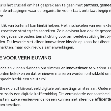
ur is het cruciaal om het gesprek aan te gaan met
partners, geme
r de uitdagingen waar de organisatie voor staat, ontstaat begri
en.
e blik van buitenaf kan hierbij helpen. Het inschakelen van een ex
 creatieve strategieën aanreiken. Zo’n adviseur kan ook de gespr
n de gebaande paden. Een stichting voor armoedebestrijding liet bi
iden. Dit leverde niet alleen innovatieve ideeën op zoals het direc
rmarkten, maar ook nieuwe samenwerkingen.
E VOOR VERNIEUWING
iddelen kunnen dwingen om slimmer en
innovatiever
te werken. D
worden bekeken en dat er nieuwe manieren worden ontwikkeld om
speelt hierbij een sleutelrol.
otheek biedt bijvoorbeeld digitale ontmoetingsruimtes aan. Ouder
ten zoals een digitale koffiemiddag. Dit verminderde eenzaamheid
sten. Zulke vernieuwende ideeën kunnen niet alleen de
efficiënt
pen
bereiken.