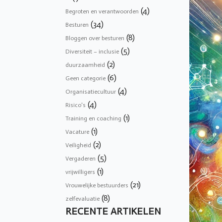
(4)
Begroten en verantwoorden
(34)
Besturen
(8)
Bloggen over besturen
(5)
Diversiteit – inclusie
(2)
duurzaamheid
(6)
Geen categorie
(4)
Organisatiecultuur
(4)
Risico's
(1)
Training en coaching
(1)
Vacature
(2)
Veiligheid
(5)
Vergaderen
(1)
vrijwilligers
(21)
Vrouwelijke bestuurders
(8)
zelfevaluatie
RECENTE ARTIKELEN