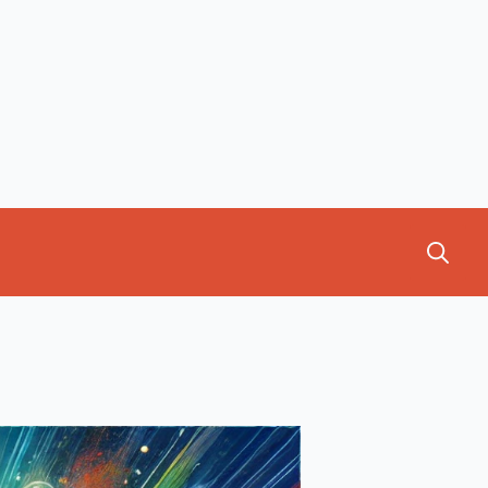
Search
for:
Search
for: