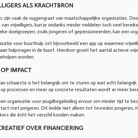
LLIGERS ALS KRACHTBRON
gers zijn vaak de ruggengraat van maatschappelijke organisaties. Do
van vrijwilligers, kun je ondanks minder middelen toch veel bereik
ieke doelgroepen, zoals jongeren of gepensioneerden, kan een orga
isatie voor buurthulp zet bijvoorbeeld een app op waarmee vrijwil
aan hulpvragen in de buurt. Hierdoor groeit het aantal actieve vrijw
eholpen worden.
 OP IMPACT
van schaarste is het belangrijk om te sturen op wat echt belangrijk 
 op processen en meer op concrete resultaten wordt er meer ber
en organisatie voor jeugdbegeleiding ervoor om minder tijd te be
ntact met jongeren. Dit leidde niet alleen tot tevreden jongeren
rs die écht het verschil konden maken.
REATIEF OVER FINANCIERING