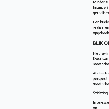
Minder su
financier
gerealise
Een kinde
realisere
opgehaald
BLIK 
Het ravij
Door sam
maatschap
Als bestu
perspecti
maatschap
Stichting
Interesse
op.