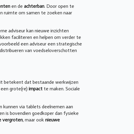
enten
en de
achterban
. Door open te
p én ruimte om samen te zoeken naar
terne adviseur kan nieuwe inzichten
ekken faciliteren en helpen om verder te
jvoorbeeld een adviseur een strategische
t distribueren van voedseloverschotten
it betekent dat bestaande werkwijzen
 een grote(re)
impact
te maken. Sociale
en kunnen via tablets deelnemen aan
 en is bovendien goedkoper dan fysieke
ie vergroten
, maar ook
nieuwe