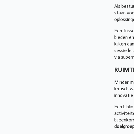
Als bestu
staan voo
oplossing
Een friss
bieden en
kijken da
sessie le
via supe
RUIMT
Minder m
kritisch 
innovatie 
Een bibli
activitei
bijeenkom
doelgroe