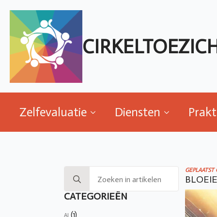
Zelfevaluatie
Diensten
Prakt
CIRKELTOEZIC
Zelfevaluatie
Diensten
Prakt
Search
GEPLAATST 
BLOEIE
for:
CATEGORIEËN
(1)
AI