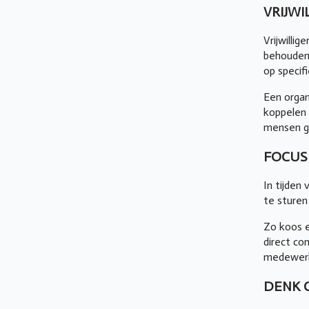
VRIJWI
Vrijwilli
behouden 
op specif
Een organ
koppelen 
mensen g
FOCUS
In tijden 
te sturen
Zo koos e
direct co
medewerke
DENK C