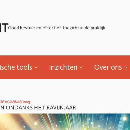
ische tools
Inzichten
Over ons
HT
Goed bestuur en effectief toezicht in de praktijk
ische tools
Inzichten
Over ons
OP 
06 JANUARI 2025
N ONDANKS HET RAVIJNJAAR