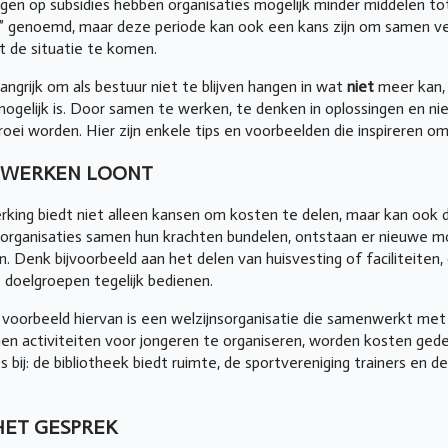
ngen op subsidies hebben organisaties mogelijk minder middelen to
ar” genoemd, maar deze periode kan ook een kans zijn om samen v
it de situatie te komen.
langrijk om als bestuur niet te blijven hangen in wat
niet
meer kan, 
ogelijk is. Door samen te werken, te denken in oplossingen en ni
groei worden. Hier zijn enkele tips en voorbeelden die inspireren 
WERKEN LOONT
ing biedt niet alleen kansen om kosten te delen, maar kan ook
rganisaties samen hun krachten bundelen, ontstaan er nieuwe moge
n. Denk bijvoorbeeld aan het delen van huisvesting of faciliteiten,
doelgroepen tegelijk bedienen.
voorbeeld hiervan is een welzijnsorganisatie die samenwerkt met 
n activiteiten voor jongeren te organiseren, worden kosten gede
s bij: de bibliotheek biedt ruimte, de sportvereniging trainers en d
HET GESPREK