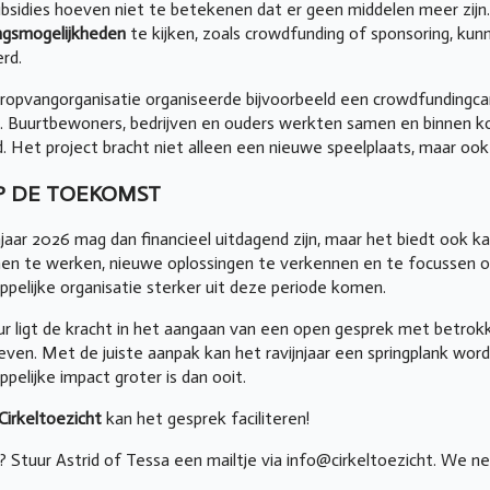
bsidies hoeven niet te betekenen dat er geen middelen meer zijn.
ingsmogelijkheden
te kijken, zoals crowdfunding of sponsoring, ku
erd.
ropvangorganisatie organiseerde bijvoorbeeld een crowdfunding
n. Buurtbewoners, bedrijven en ouders werkten samen en binnen k
. Het project bracht niet alleen een nieuwe speelplaats, maar o
OP DE TOEKOMST
njaar 2026 mag dan financieel uitdagend zijn, maar het biedt ook 
en te werken, nieuwe oplossingen te verkennen en te focussen 
pelijke organisatie sterker uit deze periode komen.
ur ligt de kracht in het aangaan van een open gesprek met betr
even. Met de juiste aanpak kan het ravijnjaar een springplank wo
pelijke impact groter is dan ooit.
 Cirkeltoezicht
kan het gesprek faciliteren!
? Stuur Astrid of Tessa een mailtje via info@cirkeltoezicht. We n