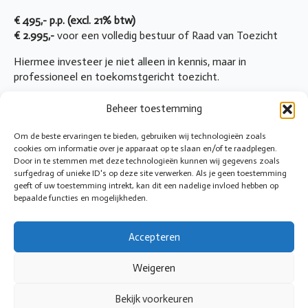
€ 495,- p.p. (excl. 21% btw)
€ 2.995,-
voor een volledig bestuur of Raad van Toezicht
Hiermee investeer je niet alleen in kennis, maar in
professioneel en toekomstgericht toezicht.
INTERESSE? AANMELDEN? VRAGEN?
Beheer toestemming
Om de beste ervaringen te bieden, gebruiken wij technologieën zoals
We helpen je graag persoonlijk verder.
cookies om informatie over je apparaat op te slaan en/of te raadplegen.
Door in te stemmen met deze technologieën kunnen wij gegevens zoals
📩
info@cirkeltoezicht.nl
surfgedrag of unieke ID's op deze site verwerken. Als je geen toestemming
📞
Tessa Augustijn — 06 1107 1098
geeft of uw toestemming intrekt, kan dit een nadelige invloed hebben op
bepaalde functies en mogelijkheden.
📞
Astrid van der Starre — 06 2425 1869
Of laat je op de wachtlijst plaatsen voor de eerstvolgende
Accepteren
editie.
Weigeren
Bekijk voorkeuren