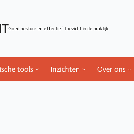
ische tools
Inzichten
Over ons
HT
Goed bestuur en effectief toezicht in de praktijk
ische tools
Inzichten
Over ons