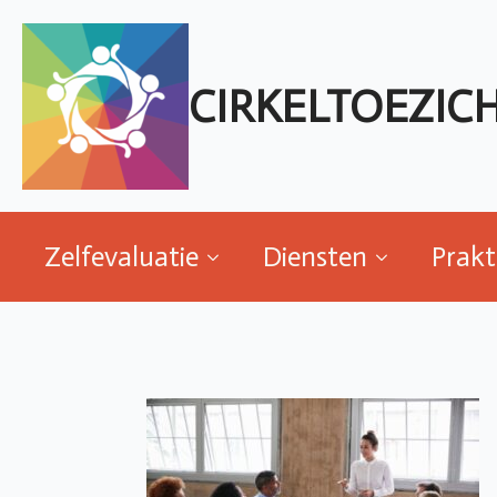
Zelfevaluatie
Diensten
Prakt
CIRKELTOEZIC
Zelfevaluatie
Diensten
Prakt