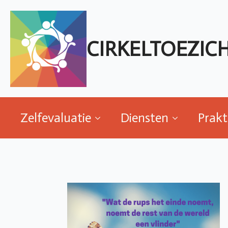
Zelfevaluatie
Diensten
Prakt
CIRKELTOEZIC
Zelfevaluatie
Diensten
Prakt