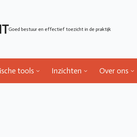
ische tools
Inzichten
Over ons
HT
Goed bestuur en effectief toezicht in de praktijk
ische tools
Inzichten
Over ons