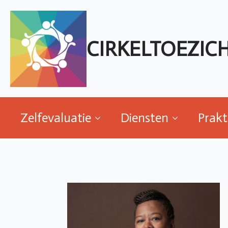
Zelfevaluatie
Diensten
Prakt
CIRKELTOEZIC
Zelfevaluatie
Diensten
Prakt