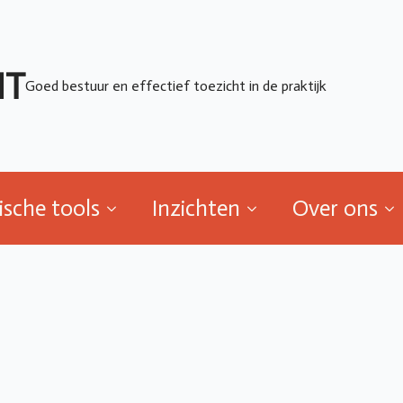
ische tools
Inzichten
Over ons
HT
Goed bestuur en effectief toezicht in de praktijk
ische tools
Inzichten
Over ons