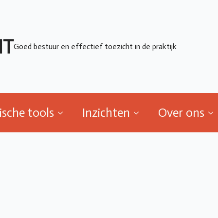
ische tools
Inzichten
Over ons
HT
Goed bestuur en effectief toezicht in de praktijk
ische tools
Inzichten
Over ons