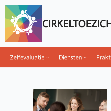
Zelfevaluatie
Diensten
Prakt
CIRKELTOEZIC
Zelfevaluatie
Diensten
Prakt